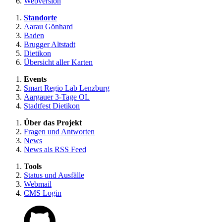
Webversion
Standorte
Aarau Gönhard
Baden
Brugger Altstadt
Dietikon
Übersicht aller Karten
Events
Smart Regio Lab Lenzburg
Aargauer 3-Tage OL
Stadtfest Dietikon
Über das Projekt
Fragen und Antworten
News
News als RSS Feed
Tools
Status und Ausfälle
Webmail
CMS Login
Zu unserem GitHub