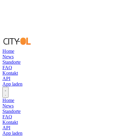
Home
News
Standorte
FAQ
Kontakt
API
App laden
Open main menu
Home
News
Standorte
FAQ
Kontakt
API
App laden