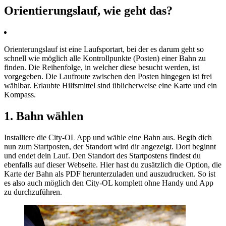
O
r
i
e
n
t
i
e
r
u
n
g
s
l
a
u
f
,
w
i
e
g
e
h
t
d
a
s
?
Orienterungslauf ist eine Laufsportart, bei der es darum geht so
schnell wie möglich alle Kontrollpunkte (Posten) einer Bahn zu
finden. Die Reihenfolge, in welcher diese besucht werden, ist
vorgegeben. Die Laufroute zwischen den Posten hingegen ist frei
wählbar. Erlaubte Hilfsmittel sind üblicherweise eine Karte und ein
Kompass.
1. Bahn wählen
Installiere die City-OL App und wähle eine Bahn aus. Begib dich
nun zum Startposten, der Standort wird dir angezeigt. Dort beginnt
und endet dein Lauf. Den Standort des Startpostens findest du
ebenfalls auf dieser Webseite. Hier hast du zusätzlich die Option, die
Karte der Bahn als PDF herunterzuladen und auszudrucken. So ist
es also auch möglich den City-OL komplett ohne Handy und App
zu durchzuführen.