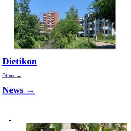
Dietikon
Öffnen →
News →