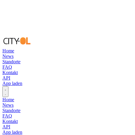
Home
News
Standorte
FAQ
Kontakt
API
App laden
Open main menu
Home
News
Standorte
FAQ
Kontakt
API
App laden