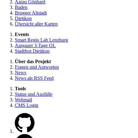
Aarau Gönhard
Baden
Brugger Altstadt
Dietikon
Übersicht aller Karten
Events
Smart Regio Lab Lenzburg
Aargauer 3-Tage OL
Stadtfest Dietikon
Über das Projekt
Fragen und Antworten
News
News als RSS Feed
Tools
Status und Ausfälle
Webmail
CMS Login
Zu unserem GitHub
Zu unserer Facebook Seite