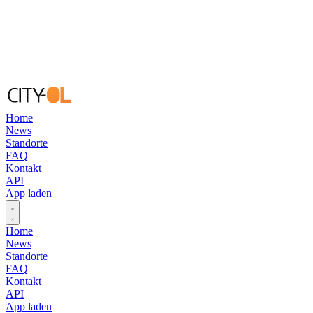
Home
News
Standorte
FAQ
Kontakt
API
App laden
Open main menu
Home
News
Standorte
FAQ
Kontakt
API
App laden