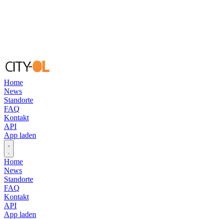
Home
News
Standorte
FAQ
Kontakt
API
App laden
Open main menu
Home
News
Standorte
FAQ
Kontakt
API
App laden