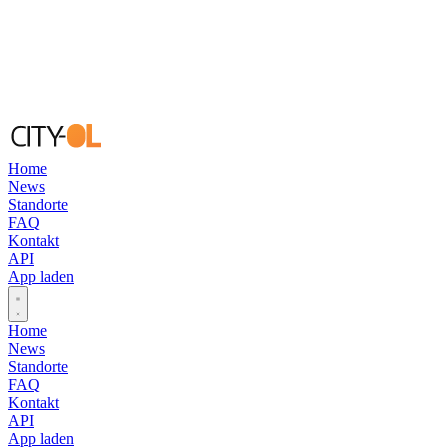
Home
News
Standorte
FAQ
Kontakt
API
App laden
Open main menu
Home
News
Standorte
FAQ
Kontakt
API
App laden