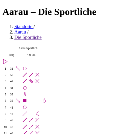
Aarau – Die Sportliche
Standorte
/
Aarau
/
Die Sportliche
Aarau Sportlich
lang
4.9 km
1
31
2
50
3
42
4
34
5
35
6
39
7
41
8
43
9
49
10
48
11
45