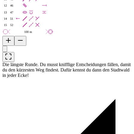
12
46
13
47
14
51
15
52
100 m
Die längste Runde. Du musst knifflige Entscheidungen fällen, damit
du den kürzesten Weg findest. Dafür kennst du dann den Stadtwald
in jeder Ecke!