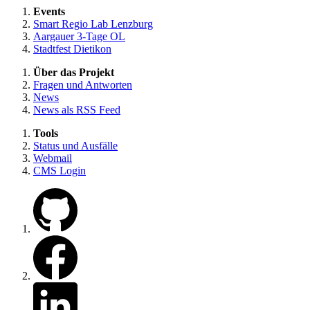
Events
Smart Regio Lab Lenzburg
Aargauer 3-Tage OL
Stadtfest Dietikon
Über das Projekt
Fragen und Antworten
News
News als RSS Feed
Tools
Status und Ausfälle
Webmail
CMS Login
Zu unserem GitHub
Zu unserer Facebook Seite
Zu unserem LinkedIn