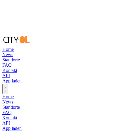
Home
News
Standorte
FAQ
Kontakt
API
App laden
Open main menu
Home
News
Standorte
FAQ
Kontakt
API
App laden