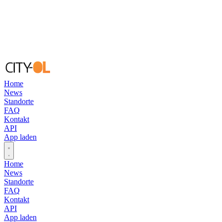
Home
News
Standorte
FAQ
Kontakt
API
App laden
Open main menu
Home
News
Standorte
FAQ
Kontakt
API
App laden