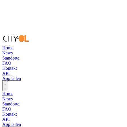
Home
News
Standorte
FAQ
Kontakt
API
App laden
Open main menu
Home
News
Standorte
FAQ
Kontakt
API
App laden